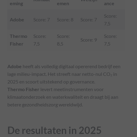
eming
emen
ance
Score:
Adobe
Score: 7
Score: 8
Score: 7
7,5
Thermo
Score:
Score:
Score:
Score: 9
Fisher
7,5
8,5
7,5
Adobe
heeft als volledig digitaal opererend bedrijf een
lage milieu-impact. Het streeft naar netto-nul CO₂ in
2025 en scoort uitstekend op governance.
Thermo Fisher
levert meetinstrumenten voor
klimaatonderzoek en waterkwaliteit en draagt bij aan
betere gezondheidszorg wereldwijd.
De resultaten in 202
5