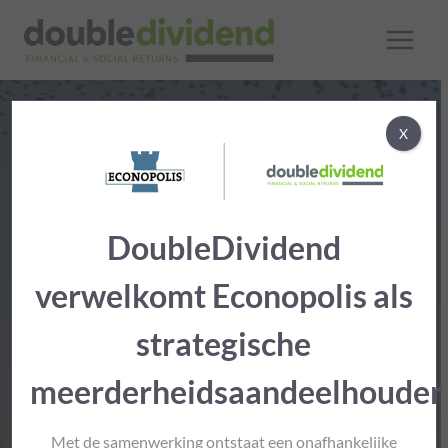
Doorgaan
naar
inhoud
X
Duurzaamheidsbeleid
DoubleDividend
DoubleDividend belegt in ondernemingen die
aantoonbaar bijdragen aan een betere wereld.
verwelkomt Econopolis als
strategische
VRIJBLIJVEND ADVIESGESPREK
meerderheidsaandeelhouder
ONTVANG ONZE BROCHURE
Met de samenwerking ontstaat een onafhankelijke