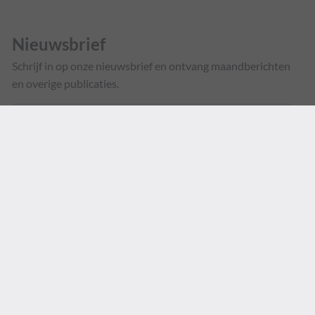
Nieuwsbrief
Schrijf in op onze nieuwsbrief en ontvang maandberichten
en overige publicaties.
Voornaam
*
Achternaam
*
E-
mailadres
*
INSCHRIJVEN