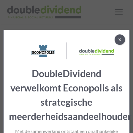
Doorgaan
naar
inhoud
X
Duurzaam beleggen en
maatschappelijke
betrokkenheid
DoubleDividend
verwelkomt Econopolis als
strategische
meerderheidsaandeelhouder
Met de samenwerking ontstaat een onafhankelijke